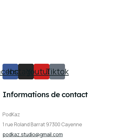
acebook
Instagram
Youtube
Tiktok
Informations de contact
PodKaz
1 rue Roland Barrat 97300 Cayenne
podkaz.studio@gmail.com