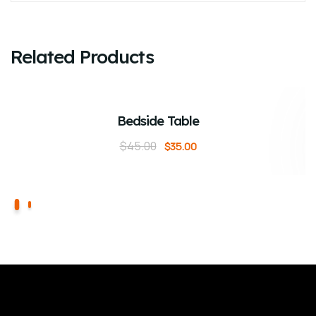
Related Products
ADD TO CART
Sale!
Bedside Table
$
45.00
$
35.00