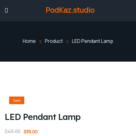
PodKaz.studio
Home
Product
LED Pendant Lamp
Sale!
LED Pendant Lamp
$
45.00
$
35.00