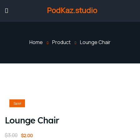
PodKaz.studio
Home
Product
Lounge Chair
Sale!
Lounge Chair
$
3.00
$
2.00