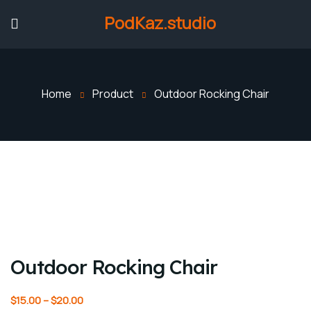
PodKaz.studio
Home
Product
Outdoor Rocking Chair
Outdoor Rocking Chair
$
15.00
–
$
20.00