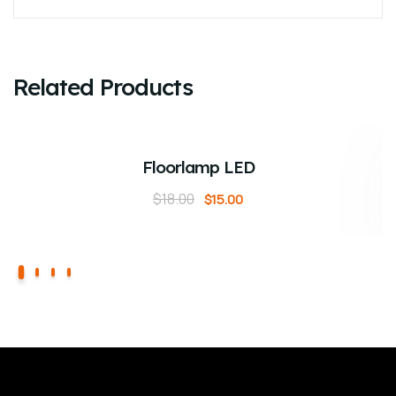
Related Products
ADD TO CART
Sale!
Floorlamp LED
$
18.00
$
15.00